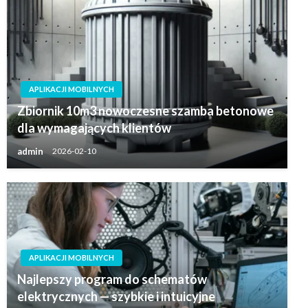
APLIKACJI MOBILNYCH
Zbiornik 10m3 nowoczesne szamba betonowe
dla wymagających klientów
admin
2026-02-10
APLIKACJI MOBILNYCH
Najlepszy program do schematów
elektrycznych — szybkie i intuicyjne