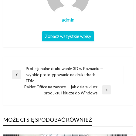
admin
Zobacz wszystkie wpisy
Nawigacja
Profesjonalne drukowanie 3D w Poznaniu —
szybkie prototypowanie na drukarkach
wpisu
Poprzedni
FDM
wpis
Pakiet Office na zawsze — jak działa klucz
Następny
produktu i klucze do Windows
wpis
MOŻE CI SIĘ SPODOBAĆ RÓWNIEŻ