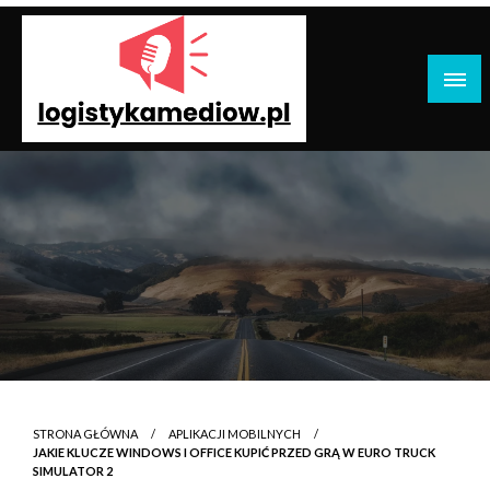
Przejdź
do
treści
Logistyka Mediów: Technologia, Marketing,
Komunikacja
STRONA GŁÓWNA
APLIKACJI MOBILNYCH
JAKIE KLUCZE WINDOWS I OFFICE KUPIĆ PRZED GRĄ W EURO TRUCK
SIMULATOR 2