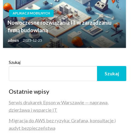
APLIKACJI MOBILNYCH
Nowoczesne rozwiązania IT w zarządzaniu
firmą budowlaną
admin
2025-12-25
Szukaj
Szukaj
Ostatnie wpisy
Serwis drukarek Epson w Warszawie — naprawa,
dzierżawa i wsparcie IT
Migracja do AWS bez ryzyka: Grafana, konsultacje i
audyt bezpieczeństwa