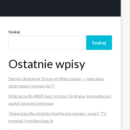
Szukaj
Szukaj
Ostatnie wpisy
Serwis drukarek Epson w Warszawie — naprawa,
dzierżawa i wsparcie IT
Migracja do AWS bez ryzyka: Grafana, konsultacje i
audyt bezpieczeństwa
Telewizja dla obiektu konferencyjnego: smart TV,
montaż i modernizacja