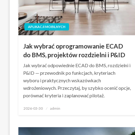
APLIKACJI MOBILNYCH
Jak wybrać oprogramowanie ECAD
do BMS, projektów rozdzielni i P&ID
Jak wybrać odpowiednie ECAD do BMS, rozdzielni i
P&ID — przewodnik po funkcjach, kryteriach
wyboru i praktycznych wskazówkach
wdrożeniowych. Przeczytaj, by szybko ocenić opcje,
porównać kryteria i zaplanować pilotaż.
Opublikowane
2026-03-30
admin
w