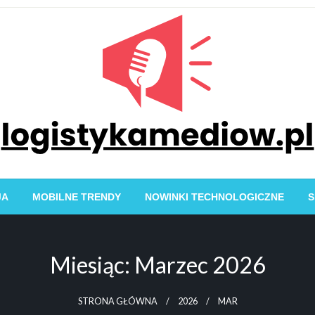
Logistyka Mediów: Tech
JA
MOBILNE TRENDY
NOWINKI TECHNOLOGICZNE
S
Komuni
Miesiąc:
Marzec 2026
STRONA GŁÓWNA
2026
MAR