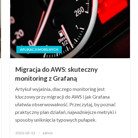
APLIKACJI MOBILNYCH
Migracja do AWS: skuteczny
monitoring z Grafaną
Artykuł wyjaśnia, dlaczego monitoring jest
kluczowy przy migracji do AWS i jak Grafana
ułatwia obserwowalność. Przeczytaj, by poznać
praktyczny plan działań, najważniejsze metryki i
sposoby uniknięcia typowych pułapek.
Opublikowane
2026-03-13
admin
w