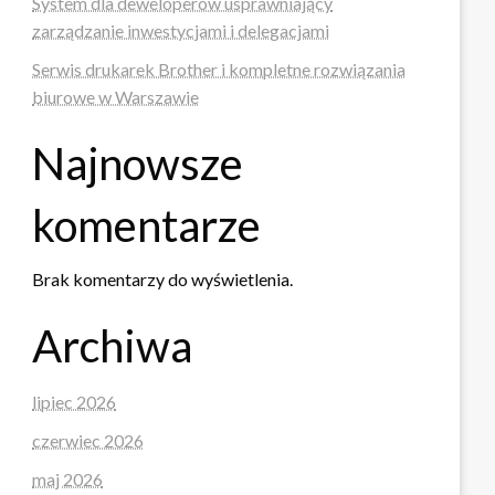
System dla deweloperów usprawniający
zarządzanie inwestycjami i delegacjami
Serwis drukarek Brother i kompletne rozwiązania
biurowe w Warszawie
Najnowsze
komentarze
Brak komentarzy do wyświetlenia.
Archiwa
lipiec 2026
czerwiec 2026
maj 2026