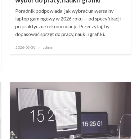
Poradnik podpowiada, jak wybrać uniwersalny
laptop gamingowy w 2026 roku — od specyfikacji
po praktyczne rekomendacje. Przeczytaj, by
dopasować sprzęt do pracy, nauki i grafiki.
Opublikowane
2026-03-30
admin
w