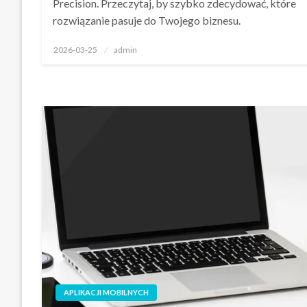
Precision. Przeczytaj, by szybko zdecydować, które
rozwiązanie pasuje do Twojego biznesu.
Opublikowane
2026-03-25
admin
w
APLIKACJI MOBILNYCH