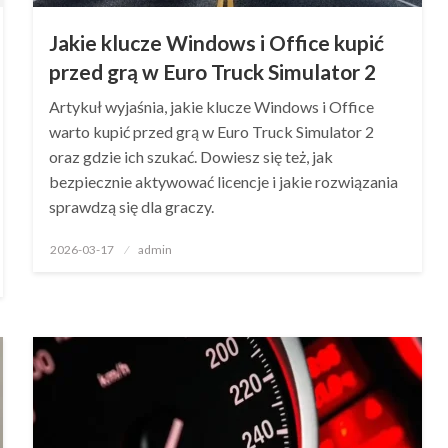
Jakie klucze Windows i Office kupić
przed grą w Euro Truck Simulator 2
Artykuł wyjaśnia, jakie klucze Windows i Office
warto kupić przed grą w Euro Truck Simulator 2
oraz gdzie ich szukać. Dowiesz się też, jak
bezpiecznie aktywować licencje i jakie rozwiązania
sprawdzą się dla graczy.
Opublikowane
2026-03-17
admin
w