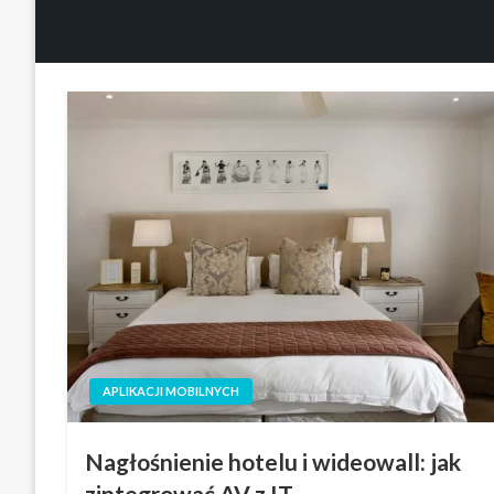
APLIKACJI MOBILNYCH
Nagłośnienie hotelu i wideowall: jak
zintegrować AV z IT