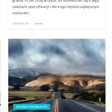
grania. Przeczytaj artykuł, by dowiedzieć się o jego
zaletach, specyfikacji i dla kogo będzie najlepszym
wyborem.
Opublikowane
2026-03-24
admin
w
APLIKACJI MOBILNYCH