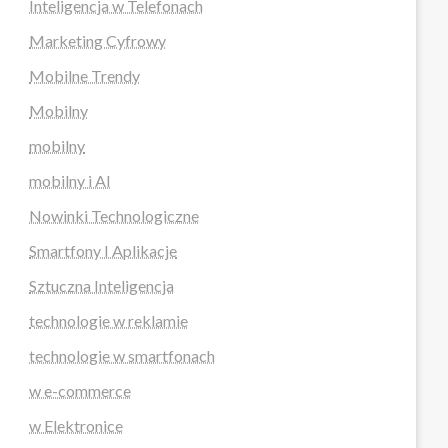
Inteligencja w Telefonach
Marketing Cyfrowy
Mobilne Trendy
Mobilny
mobilny
mobilny i AI
Nowinki Technologiczne
Smartfony I Aplikacje
Sztuczna Inteligencja
technologie w reklamie
technologie w smartfonach
w e-commerce
w Elektronice