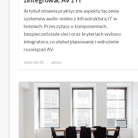
Artykuł omawia praktyczne aspekty łączenia
systemów audio-wideo z infrastrukturą IT w
hotelach. Przeczytasz o komponentach,
bezpieczeństwie sieci oraz kryteriach wyboru
integratora, co ułatwi planowanie i wdrożenie
rozwiązań AV.
Opublikowane
2026-03-30
admin
w