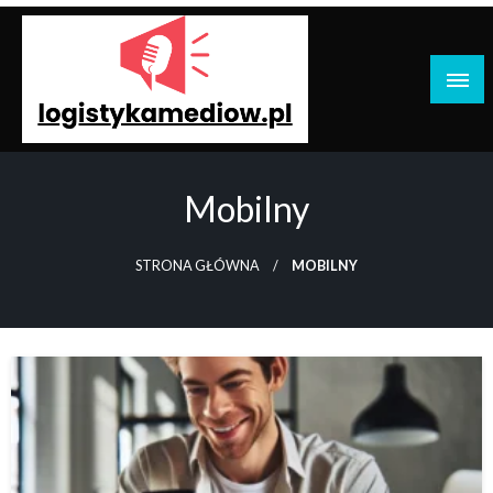
Przejdź
do
treści
Logistyka Mediów: Technologia, Marketing,
Komunikacja
Mobilny
STRONA GŁÓWNA
MOBILNY