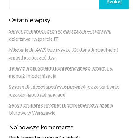
Szukaj
Ostatnie wpisy
Serwis drukarek Epson w Warszawie — naprawa,
dzierżawa i wsparcie IT
Migracja do AWS bez ryzyka: Grafana, konsultacje i
audyt bezpieczeństwa
Telewizja dla obiektu konferencyjnego: smart TV,
montaż i modernizacja
System dla deweloperów usprawniający zarządzanie
inwestycjami i delegacjami
Serwis drukarek Brother i kompletne rozwiązania
biurowe w Warszawie
Najnowsze komentarze
Brak komentarzy do wyświetlenia.