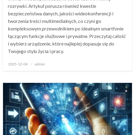
rozrywki. Artykuł porusza również kwestie
bezpieczeństwa danych, jakości wideokonferencji i
tworzenia treści multimedialnych, co czyni go
kompleksowym przewodnikiem po idealnym smartfonie
łączącym funkcje służbowe i prywatne. Przeczytaj całość
i wybierz urządzenie, które najlepiej dopasuje się do
Twojego stylu życia i pracy.
Opublikowane
2025-12-04
admin
w