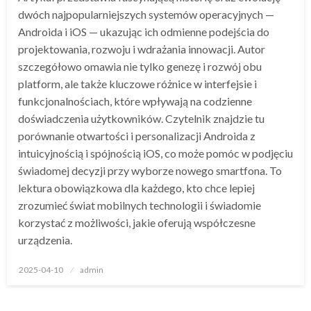
dwóch najpopularniejszych systemów operacyjnych —
Androida i iOS — ukazując ich odmienne podejścia do
projektowania, rozwoju i wdrażania innowacji. Autor
szczegółowo omawia nie tylko genezę i rozwój obu
platform, ale także kluczowe różnice w interfejsie i
funkcjonalnościach, które wpływają na codzienne
doświadczenia użytkowników. Czytelnik znajdzie tu
porównanie otwartości i personalizacji Androida z
intuicyjnością i spójnością iOS, co może pomóc w podjęciu
świadomej decyzji przy wyborze nowego smartfona. To
lektura obowiązkowa dla każdego, kto chce lepiej
zrozumieć świat mobilnych technologii i świadomie
korzystać z możliwości, jakie oferują współczesne
urządzenia.
Opublikowane
2025-04-10
admin
w