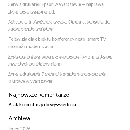
Serwis drukarek Epson w Warszawie — naprawa,
dzierżawa i wsparcie IT
Migracja do AWS bez ryzyka: Grafana, konsultacje i
audyt bezpieczeństwa
Telewizja dla obiektu konferencyjnego: smart TV,
montaż i modernizacja
System dla deweloperów usprawniający zarządzanie
inwestycjami i delegacjami
Serwis drukarek Brother i kompletne rozwiązania
biurowe w Warszawie
Najnowsze komentarze
Brak komentarzy do wyświetlenia.
Archiwa
lipiec 2026