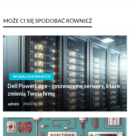
MOŻE CI SIĘ SPODOBAĆ RÓWNIEŻ
APLIKACJI MOBILNYCH
Dell PowerEdge – innowacyjne serwery, które
zmienią Twoją firmę
admin
2026-01-18