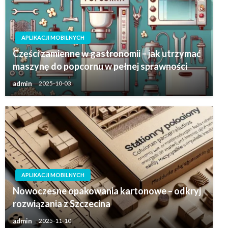
APLIKACJI MOBILNYCH
Części zamienne w gastronomii – jak utrzymać
maszynę do popcornu w pełnej sprawności
admin
2025-10-03
APLIKACJI MOBILNYCH
Nowoczesne opakowania kartonowe – odkryj
rozwiązania z Szczecina
admin
2025-11-10