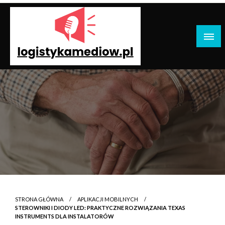
Przejdź
do
treści
Logistyka Mediów: Technologia, Marketing,
Komunikacja
STRONA GŁÓWNA
APLIKACJI MOBILNYCH
STEROWNIKI I DIODY LED: PRAKTYCZNE ROZWIĄZANIA TEXAS
INSTRUMENTS DLA INSTALATORÓW