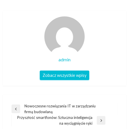
admin
Zobacz wszystkie wpisy
Nawigacja
Nowoczesne rozwiązania IT w zarządzaniu
Poprzedni
firmą budowlaną
wpisu
wpis
Przyszłość smartfonów: Sztuczna inteligencja
Następny
na wyciągnięcie ręki
wpis