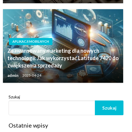
APLIKACJI MOBILNYCH
Zaawansowany marketing dla nowych
technologii: Jak wykorzystać Latitude 7420 do
zwiększenia sprzedaży
admin
2025-04-24
Szukaj
Szukaj
Ostatnie wpisy