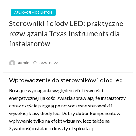
APLIKACJI MOBILNYCH
Sterowniki i diody LED: praktyczne
rozwiązania Texas Instruments dla
instalatorów
Opublikowane
admin
2025-12-27
w
Wprowadzenie do sterowników i diod led
Rosnące wymagania względem efektywności
energetycznej i jakości światła sprawiają, że instalatorzy
coraz częściej sięgają po nowoczesne sterowniki i
wysokiej klasy diody led. Dobry dobór komponentów
wpływa nie tylko na efekt wizualny, lecz także na
żywotność instalacji i koszty eksploatacji.