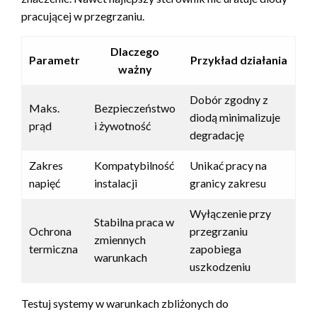
pracującej w przegrzaniu.
Dlaczego
Parametr
Przykład działania
ważny
Dobór zgodny z
Maks.
Bezpieczeństwo
diodą minimalizuje
prąd
i żywotność
degradację
Zakres
Kompatybilność
Unikać pracy na
napięć
instalacji
granicy zakresu
Wyłączenie przy
Stabilna praca w
Ochrona
przegrzaniu
zmiennych
termiczna
zapobiega
warunkach
uszkodzeniu
Testuj systemy w warunkach zbliżonych do