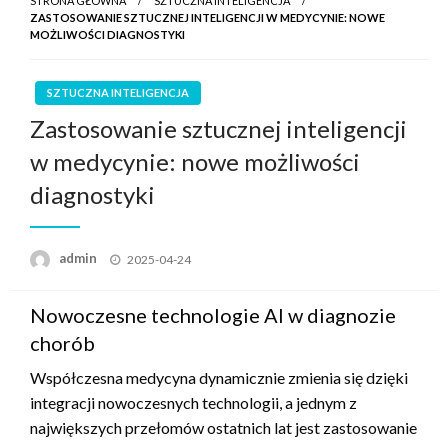
STRONA GŁÓWNA
SZTUCZNA INTELIGENCJA
ZASTOSOWANIE SZTUCZNEJ INTELIGENCJI W MEDYCYNIE: NOWE
MOŻLIWOŚCI DIAGNOSTYKI
SZTUCZNA INTELIGENCJA
Zastosowanie sztucznej inteligencji
w medycynie: nowe możliwości
diagnostyki
Opublikowane
admin
2025-04-24
w
Nowoczesne technologie AI w diagnozie
chorób
Współczesna medycyna dynamicznie zmienia się dzięki
integracji nowoczesnych technologii, a jednym z
największych przełomów ostatnich lat jest zastosowanie