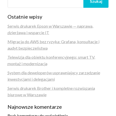
Szukaj
Ostatnie wpisy
Serwis drukarek Epson w Warszawie — naprawa,
dzierżawa i wsparcie IT
Migracja do AWS bez ryzyka: Grafana, konsultacje i
audyt bezpieczeństwa
Telewizja dla obiektu konferencyjnego: smart TV,
montaż i modernizacja
System dla deweloperów usprawniający zarządzanie
inwestycjami i delegacjami
Serwis drukarek Brother i kompletne rozwiązania
biurowe w Warszawie
Najnowsze komentarze
Brak komentarzy do wyświetlenia.