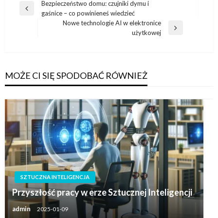
Nawigacja
Bezpieczeństwo domu: czujniki dymu i
Poprzedni
gaśnice – co powinieneś wiedzieć
wpisu
wpis
Nowe technologie AI w elektronice
Następny
użytkowej
wpis
MOŻE CI SIĘ SPODOBAĆ RÓWNIEŻ
SZTUCZNA INTELIGENCJA
Przyszłość pracy w erze Sztucznej Inteligencji
admin
2025-01-09