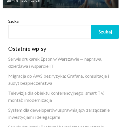
admin
2024-12-26
Szukaj
Szukaj
Ostatnie wpisy
Serwis drukarek Epson w Warszawie — naprawa,
dzierżawa i wsparcie IT
Migracja do AWS bez ryzyka: Grafana, konsultacje i
audyt bezpieczeństwa
Telewizja dla obiektu konferencyjnego: smart TV,
montaż i modernizacja
System dla deweloperów usprawniający zarządzanie
inwestycjami i delegacjami
Serwis drukarek Brother i kompletne rozwiązania