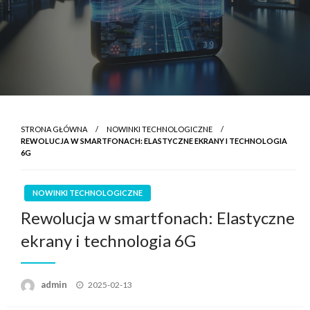
STRONA GŁÓWNA
NOWINKI TECHNOLOGICZNE
REWOLUCJA W SMARTFONACH: ELASTYCZNE EKRANY I TECHNOLOGIA
6G
NOWINKI TECHNOLOGICZNE
Rewolucja w smartfonach: Elastyczne
ekrany i technologia 6G
Opublikowane
admin
2025-02-13
w