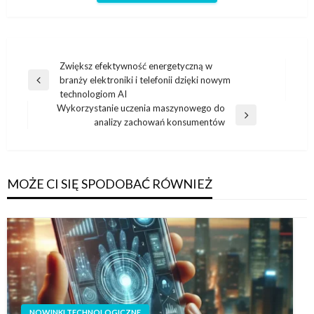
Nawigacja
Zwiększ efektywność energetyczną w
branży elektroniki i telefonii dzięki nowym
wpisu
Poprzedni
technologiom AI
wpis
Wykorzystanie uczenia maszynowego do
Następny
analizy zachowań konsumentów
wpis
MOŻE CI SIĘ SPODOBAĆ RÓWNIEŻ
NOWINKI TECHNOLOGICZNE