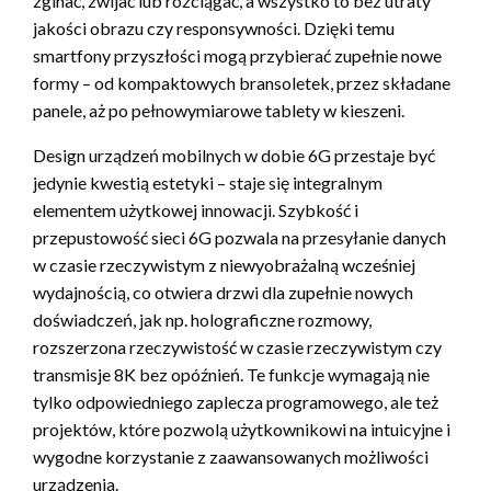
zginać, zwijać lub rozciągać, a wszystko to bez utraty
jakości obrazu czy responsywności. Dzięki temu
smartfony przyszłości mogą przybierać zupełnie nowe
formy – od kompaktowych bransoletek, przez składane
panele, aż po pełnowymiarowe tablety w kieszeni.
Design urządzeń mobilnych w dobie 6G przestaje być
jedynie kwestią estetyki – staje się integralnym
elementem użytkowej innowacji. Szybkość i
przepustowość sieci 6G pozwala na przesyłanie danych
w czasie rzeczywistym z niewyobrażalną wcześniej
wydajnością, co otwiera drzwi dla zupełnie nowych
doświadczeń, jak np. holograficzne rozmowy,
rozszerzona rzeczywistość w czasie rzeczywistym czy
transmisje 8K bez opóźnień. Te funkcje wymagają nie
tylko odpowiedniego zaplecza programowego, ale też
projektów, które pozwolą użytkownikowi na intuicyjne i
wygodne korzystanie z zaawansowanych możliwości
urządzenia.