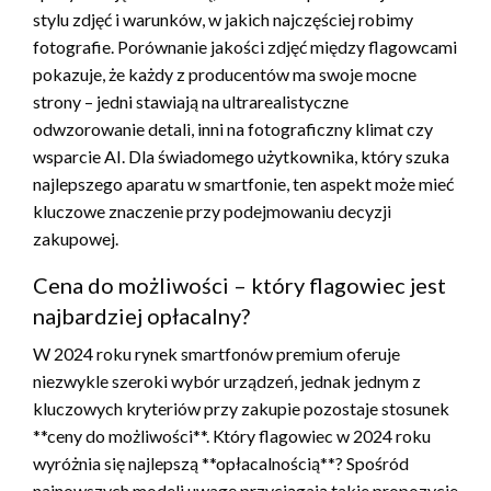
stylu zdjęć i warunków, w jakich najczęściej robimy
fotografie. Porównanie jakości zdjęć między flagowcami
pokazuje, że każdy z producentów ma swoje mocne
strony – jedni stawiają na ultrarealistyczne
odwzorowanie detali, inni na fotograficzny klimat czy
wsparcie AI. Dla świadomego użytkownika, który szuka
najlepszego aparatu w smartfonie, ten aspekt może mieć
kluczowe znaczenie przy podejmowaniu decyzji
zakupowej.
Cena do możliwości – który flagowiec jest
najbardziej opłacalny?
W 2024 roku rynek smartfonów premium oferuje
niezwykle szeroki wybór urządzeń, jednak jednym z
kluczowych kryteriów przy zakupie pozostaje stosunek
**ceny do możliwości**. Który flagowiec w 2024 roku
wyróżnia się najlepszą **opłacalnością**? Spośród
najnowszych modeli uwagę przyciągają takie propozycje