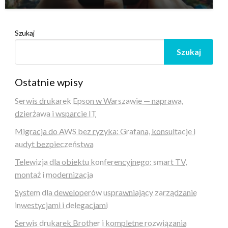
Szukaj
Szukaj
Ostatnie wpisy
Serwis drukarek Epson w Warszawie — naprawa,
dzierżawa i wsparcie IT
Migracja do AWS bez ryzyka: Grafana, konsultacje i
audyt bezpieczeństwa
Telewizja dla obiektu konferencyjnego: smart TV,
montaż i modernizacja
System dla deweloperów usprawniający zarządzanie
inwestycjami i delegacjami
Serwis drukarek Brother i kompletne rozwiązania