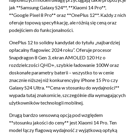
jak **Samsung Galaxy S24**, **Xiaomi 14 Pro**,
**Google Pixel 8 Pro** oraz **OnePlus 12**. Każdy z nich
oferuje topową specyfikację, ale różnią się ceną oraz
podejściem do funkcjonalności.
OnePlus 12 to solidny kandydat do tytułu „najbardziej
opłacalny flagowiec 2024 roku”. Oferuje procesor
Snapdragon 8 Gen 3, ekran AMOLED 120 Hz o
rozdzielczości QHD+, szybkie ładowanie 100W oraz
doskonałe parametry baterii – wszystko to w cenie
znacznie niższej niż konkurencyjny iPhone 15 Pro czy
Galaxy S24 Ultra. **Cena w stosunku do wydajności**
wypada tutaj znakomicie, szczególnie dla wymagających
użytkowników technologii mobilnej.
Drugą bardzo sensowną opcją pod względem
**stosunku jakości do ceny** jest Xiaomi 14 Pro. Ten
model łączy flagową wydajność z wyjątkową optyką