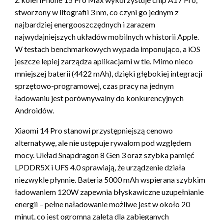
stworzony w litografii 3 nm, co czyni go jednym z
najbardziej energooszczędnych i zarazem
najwydajniejszych układów mobilnych w historii Apple.
W testach benchmarkowych wypada imponująco, a iOS
jeszcze lepiej zarządza aplikacjami w tle. Mimo nieco
mniejszej baterii (4422 mAh), dzięki głębokiej integracji
sprzętowo-programowej, czas pracy na jednym
ładowaniu jest porównywalny do konkurencyjnych
Androidów.
Xiaomi 14 Pro stanowi przystępniejszą cenowo
alternatywę, ale nie ustępuje rywalom pod względem
mocy. Układ Snapdragon 8 Gen 3 oraz szybka pamięć
LPDDR5X i UFS 4.0 sprawiają, że urządzenie działa
niezwykle płynnie. Bateria 5000 mAh wspierana szybkim
ładowaniem 120W zapewnia błyskawiczne uzupełnianie
energii – pełne naładowanie możliwe jest w około 20
minut, co jest ogromną zaletą dla zabieganych