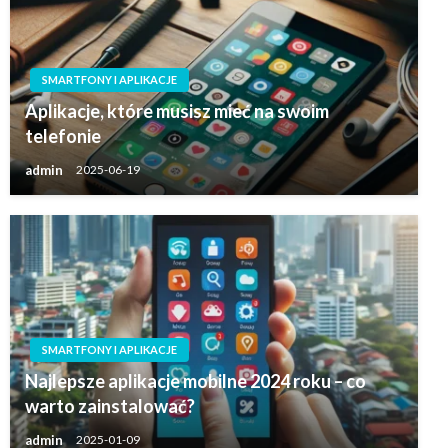
SMARTFONY I APLIKACJE
Aplikacje, które musisz mieć na swoim
telefonie
admin
2025-06-19
SMARTFONY I APLIKACJE
Najlepsze aplikacje mobilne 2024 roku – co
warto zainstalować?
admin
2025-01-09