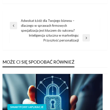
Nawigacja
Adwokat Łódź dla Twojego biznesu –
dlaczego w sprawach firmowych
wpisu
Poprzedni
specjalizacja jest kluczem do sukcesu?
wpis
Inteligencja sztuczna w marketingu:
Następny
Przyszłość personalizacji
wpis
MOŻE CI SIĘ SPODOBAĆ RÓWNIEŻ
SMARTFONY I APLIKACJE