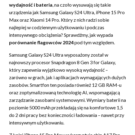
wydajność i bateria
, na czoło wysuwają się takie
urządzenia jak Samsung Galaxy S24 Ultra, iPhone 15 Pro
Max oraz Xiaomi 14 Pro. Który z nich radzi sobie
najlepiej w codziennym użytkowaniu i podczas
intensywnego obciążenia? Sprawdźmy, jak wypada
porównanie flagowców 2024
pod tym względem.
Samsung Galaxy S24 Ultra wyposażony został w
najnowszy procesor Snapdragon 8 Gen 3 for Galaxy,
który zapewnia wyjątkowo wysoką wydajność –
zarówno w grach, jak i aplikacjach wymagających dużych
zasobów. Smartfon ten posiada również 12 GB RAM-u
oraz zoptymalizowaną technologię AI, wspomagającą
zarządzanie zasobami systemowymi. Wymiary baterii na
poziomie 5000 mAh przekładają się na komfortowe 1,5
do 2 dni pracy bez konieczności ładowania – nawet przy
intensywnym użytkowaniu.
Z kolei iPhone 15 Pro Max wykorzystuje chip A17 Pro,