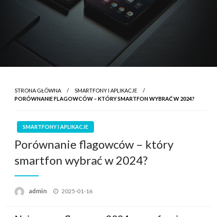
STRONA GŁÓWNA
SMARTFONY I APLIKACJE
PORÓWNANIE FLAGOWCÓW – KTÓRY SMARTFON WYBRAĆ W 2024?
SMARTFONY I APLIKACJE
Porównanie flagowców – który
smartfon wybrać w 2024?
Opublikowane
admin
2025-01-16
w