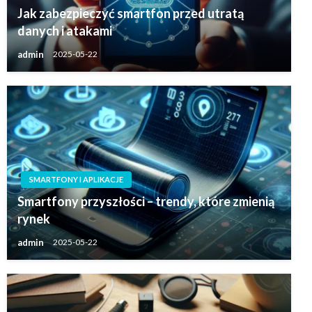
Jak zabezpieczyć smartfon przed utratą
danych i atakami
admin
2025-05-22
SMARTFONY I APLIKACJE
Smartfony przyszłości – trendy, które zmienią
rynek
admin
2025-05-22