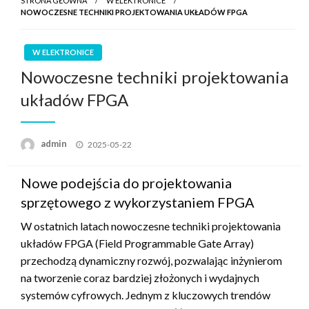
STRONA GŁÓWNA
W ELEKTRONICE
NOWOCZESNE TECHNIKI PROJEKTOWANIA UKŁADÓW FPGA
W ELEKTRONICE
Nowoczesne techniki projektowania
układów FPGA
Opublikowane
admin
2025-05-22
w
Nowe podejścia do projektowania
sprzętowego z wykorzystaniem FPGA
W ostatnich latach nowoczesne techniki projektowania
układów FPGA (Field Programmable Gate Array)
przechodzą dynamiczny rozwój, pozwalając inżynierom
na tworzenie coraz bardziej złożonych i wydajnych
systemów cyfrowych. Jednym z kluczowych trendów