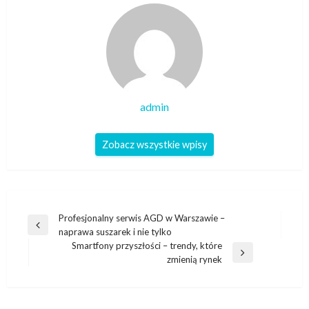
admin
Zobacz wszystkie wpisy
Nawigacja
Profesjonalny serwis AGD w Warszawie –
Poprzedni
naprawa suszarek i nie tylko
wpisu
wpis
Smartfony przyszłości – trendy, które
Następny
zmienią rynek
wpis