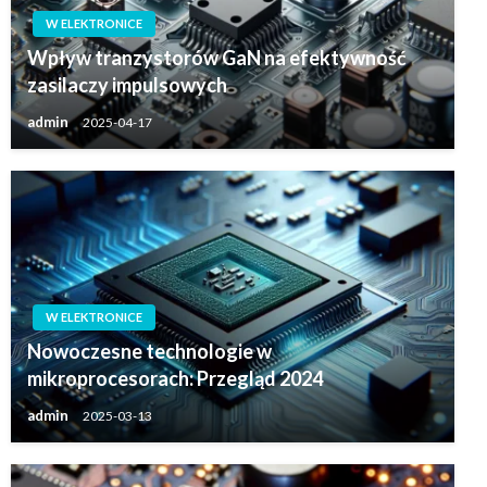
W ELEKTRONICE
Wpływ tranzystorów GaN na efektywność
zasilaczy impulsowych
admin
2025-04-17
W ELEKTRONICE
Nowoczesne technologie w
mikroprocesorach: Przegląd 2024
admin
2025-03-13