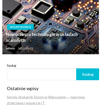
W ELEKTRONICE
Nowoczesne technologie w układach
scalonych
admin
2025-05-15
Szukaj
Szukaj
Ostatnie wpisy
Serwis drukarek Epson w Warszawie — naprawa,
dzierżawa i wsparcie IT