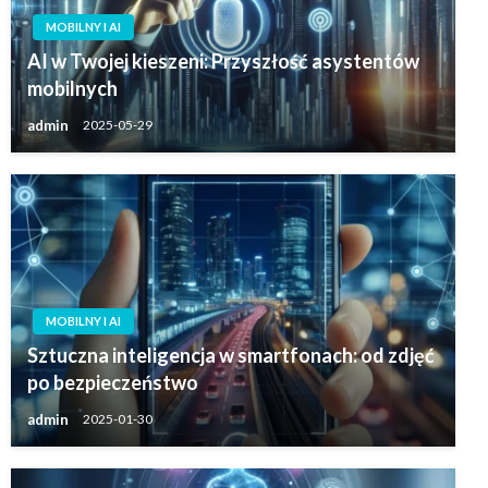
MOBILNY I AI
AI w Twojej kieszeni: Przyszłość asystentów
mobilnych
admin
2025-05-29
MOBILNY I AI
Sztuczna inteligencja w smartfonach: od zdjęć
po bezpieczeństwo
admin
2025-01-30