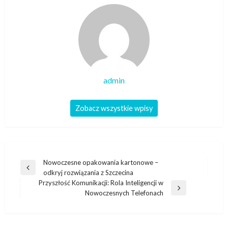
admin
Zobacz wszystkie wpisy
Nawigacja
Nowoczesne opakowania kartonowe –
Poprzedni
odkryj rozwiązania z Szczecina
wpisu
wpis
Przyszłość Komunikacji: Rola Inteligencji w
Następny
Nowoczesnych Telefonach
wpis