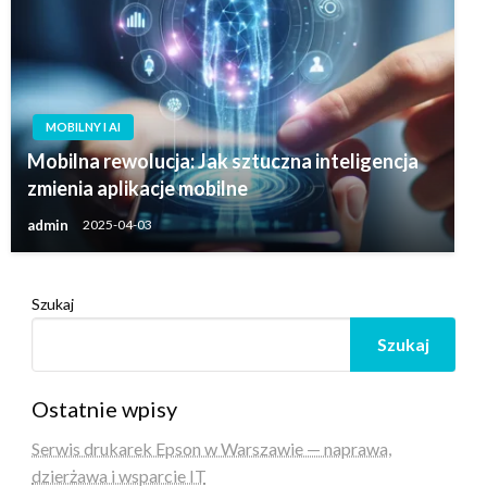
MOBILNY I AI
Mobilna rewolucja: Jak sztuczna inteligencja
zmienia aplikacje mobilne
admin
2025-04-03
Szukaj
Szukaj
Ostatnie wpisy
Serwis drukarek Epson w Warszawie — naprawa,
dzierżawa i wsparcie IT