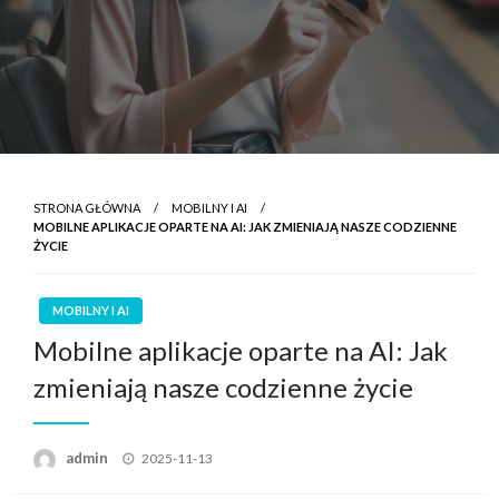
STRONA GŁÓWNA
MOBILNY I AI
MOBILNE APLIKACJE OPARTE NA AI: JAK ZMIENIAJĄ NASZE CODZIENNE
ŻYCIE
MOBILNY I AI
Mobilne aplikacje oparte na AI: Jak
zmieniają nasze codzienne życie
Opublikowane
admin
2025-11-13
w