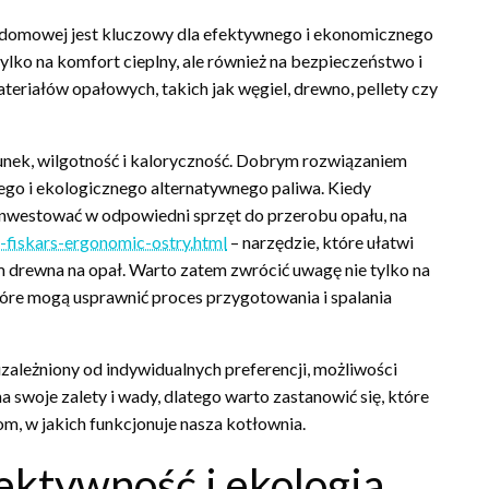
domowej jest kluczowy dla efektywnego i ekonomicznego
ko na komfort cieplny, ale również na bezpieczeństwo i
teriałów opałowych, takich jak węgiel, drewno, pellety czy
nek, wilgotność i kaloryczność. Dobrym rozwiązaniem
ego i ekologicznego alternatywnego paliwa. Kiedy
inwestować w odpowiedni sprzęt do przerobu opału, na
-fiskars-ergonomic-ostry.html
– narzędzie, które ułatwi
drewna na opał. Warto zatem zwrócić uwagę nie tylko na
tóre mogą usprawnić proces przygotowania i spalania
ależniony od indywidualnych preferencji, możliwości
 swoje zalety i wady, dlatego warto zastanowić się, które
m, w jakich funkcjonuje nasza kotłownia.
ktywność i ekologia