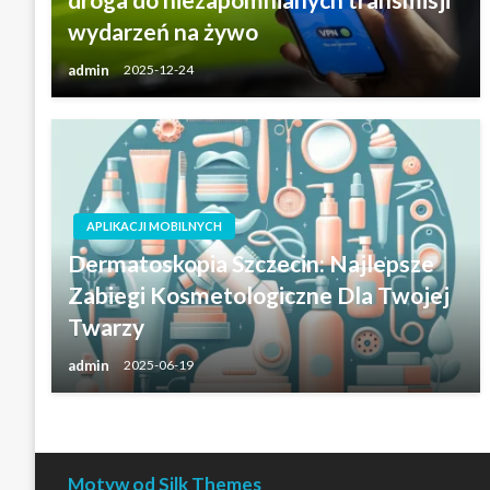
wydarzeń na żywo
admin
2025-12-24
APLIKACJI MOBILNYCH
Dermatoskopia Szczecin: Najlepsze
Zabiegi Kosmetologiczne Dla Twojej
Twarzy
admin
2025-06-19
Motyw od Silk Themes