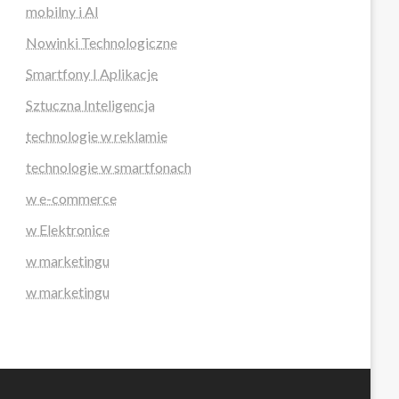
mobilny i AI
Nowinki Technologiczne
Smartfony I Aplikacje
Sztuczna Inteligencja
technologie w reklamie
technologie w smartfonach
w e-commerce
w Elektronice
w marketingu
w marketingu