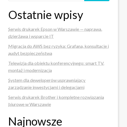
Ostatnie wpisy
Serwis drukarek Epson w Warszawie — naprawa,
dzierżawa i wsparcie IT
Migracja do AWS bez ryzyka: Grafana, konsultacje i
audyt bezpieczeństwa
Telewizja dla obiektu konferencyjnego: smart TV,
montaż i modernizacja
System dla deweloperów usprawniający
zarządzanie inwestycjami i delegacjami
Serwis drukarek Brother i kompletne rozwiązania
biurowe w Warszawie
Najnowsze