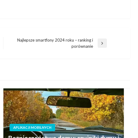
Najlepsze smartfony 2024 roku – ranking i
Następny
porównanie
wpis
APLIKACJI MOBILNYCH
Bezpieczeństwo domu: czujniki dymu i