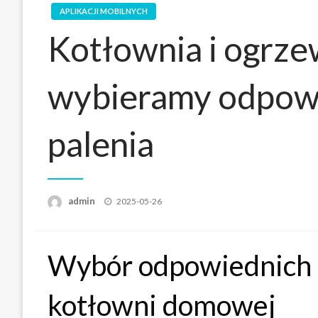
APLIKACJI MOBILNYCH
Kotłownia i ogrz
wybieramy odpow
palenia
Opublikowane
admin
2025-05-26
w
Wybór odpowiednich 
kotłowni domowej