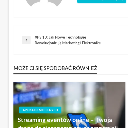
XPS 13: Jak Nowe Technologie
Nawigacja
Poprzedni
Rewolucjonizują Marketing i Elektronikę
wpis
wpisu
MOŻE CI SIĘ SPODOBAĆ RÓWNIEŻ
APLIKACJI MOBILNYCH
Streaming eventów online – Twoja
droga do niezapomnianych transmisji