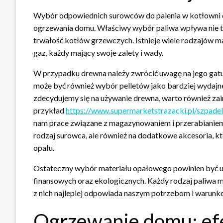
Wybór odpowiednich surowców do palenia w kotłowni 
ogrzewania domu. Właściwy wybór paliwa wpływa nie tyl
trwałość kotłów grzewczych. Istnieje wiele rodzajów ma
gaz, każdy mający swoje zalety i wady.
W przypadku drewna należy zwrócić uwagę na jego gatu
może być również wybór pelletów jako bardziej wydajn
zdecydujemy się na używanie drewna, warto również za
przykład
https://www.supermarketstrazacki.pl/szpadel
nam prace związane z magazynowaniem i przerabianiem 
rodzaj surowca, ale również na dodatkowe akcesoria, k
opału.
Ostateczny wybór materiału opałowego powinien być uz
finansowych oraz ekologicznych. Każdy rodzaj paliwa ma
z nich najlepiej odpowiada naszym potrzebom i warunko
Ogrzewanie domu: efe