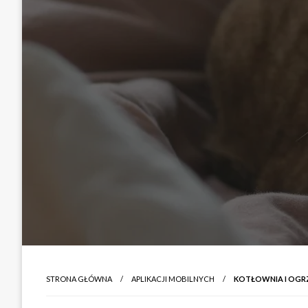
STRONA GŁÓWNA
APLIKACJI MOBILNYCH
KOTŁOWNIA I OGR