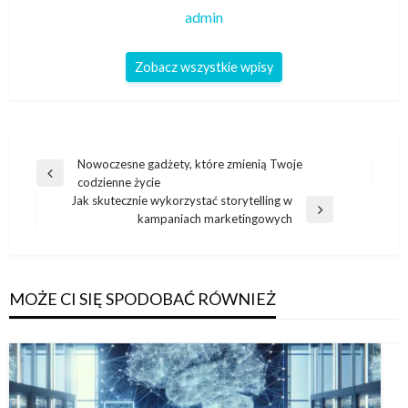
admin
Zobacz wszystkie wpisy
Nawigacja
Nowoczesne gadżety, które zmienią Twoje
Poprzedni
codzienne życie
wpisu
wpis
Jak skutecznie wykorzystać storytelling w
Następny
kampaniach marketingowych
wpis
MOŻE CI SIĘ SPODOBAĆ RÓWNIEŻ