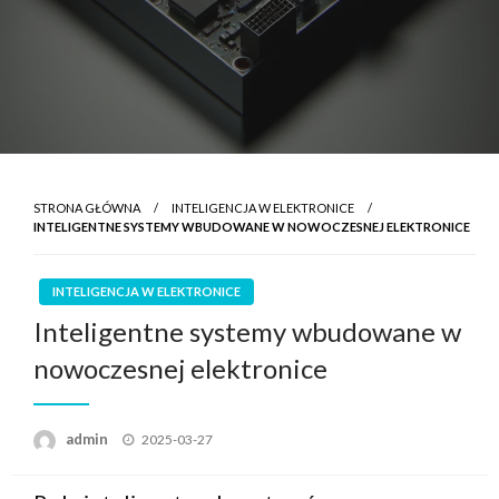
STRONA GŁÓWNA
INTELIGENCJA W ELEKTRONICE
INTELIGENTNE SYSTEMY WBUDOWANE W NOWOCZESNEJ ELEKTRONICE
INTELIGENCJA W ELEKTRONICE
Inteligentne systemy wbudowane w
nowoczesnej elektronice
Opublikowane
admin
2025-03-27
w