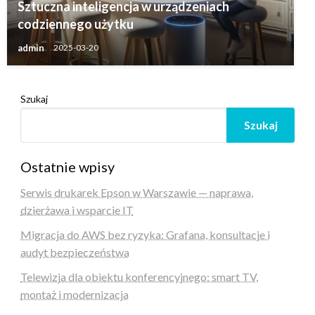
Sztuczna inteligencja w urządzeniach
codziennego użytku
admin
2025-03-20
Szukaj
Szukaj
Ostatnie wpisy
Serwis drukarek Epson w Warszawie — naprawa,
dzierżawa i wsparcie IT
Migracja do AWS bez ryzyka: Grafana, konsultacje i
audyt bezpieczeństwa
Telewizja dla obiektu konferencyjnego: smart TV,
montaż i modernizacja