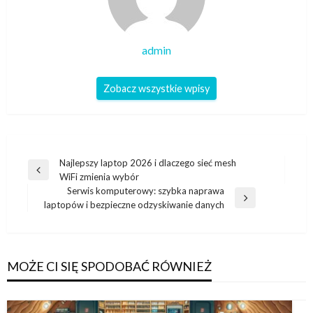
admin
Zobacz wszystkie wpisy
Nawigacja
Najlepszy laptop 2026 i dlaczego sieć mesh
Poprzedni
WiFi zmienia wybór
wpisu
wpis
Serwis komputerowy: szybka naprawa
Następny
laptopów i bezpieczne odzyskiwanie danych
wpis
MOŻE CI SIĘ SPODOBAĆ RÓWNIEŻ