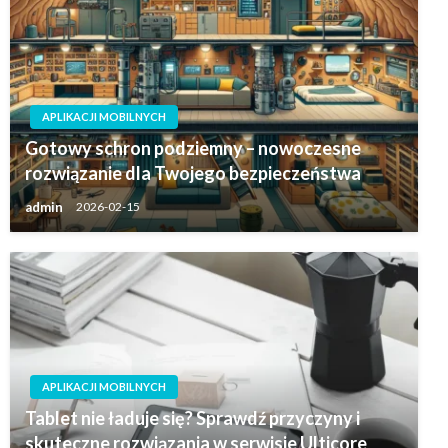
APLIKACJI MOBILNYCH
Gotowy schron podziemny – nowoczesne
rozwiązanie dla Twojego bezpieczeństwa
admin
2026-02-15
APLIKACJI MOBILNYCH
Tablet nie ładuje się? Sprawdź przyczyny i
skuteczne rozwiązania w serwisie Ulticore