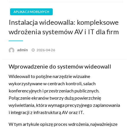
APLIKACJI MOBILNYCH
Instalacja wideowalla: kompleksowe
wdrożenia systemów AV i IT dla firm
Opublikowane
admin
2026-04-26
w
Wprowadzenie do systemów wideowall
Wideowall to potężne narzędzie wizualne
wykorzystywane w centrach kontroli, salach
konferencyjnych i przestrzeniach publicznych.
Połączenie ekranów tworzy dużą powierzchnię
wyświetlania, która wymaga precyzyjnego zaplanowania
i integracji z infrastrukturą AV oraz IT.
W tym artykule opiszę proces wdrożenia, najważniejsze