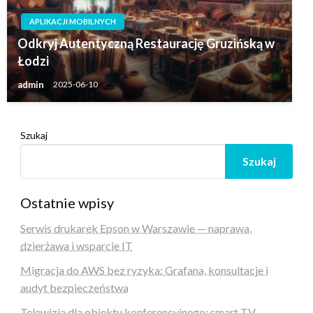
APLIKACJI MOBILNYCH
Odkryj Autentyczną Restaurację Gruzińską w
Łodzi
admin
2025-06-10
Szukaj
Szukaj
Ostatnie wpisy
Serwis drukarek Epson w Warszawie — naprawa,
dzierżawa i wsparcie IT
Migracja do AWS bez ryzyka: Grafana, konsultacje i
audyt bezpieczeństwa
Telewizja dla obiektu konferencyjnego: smart TV,