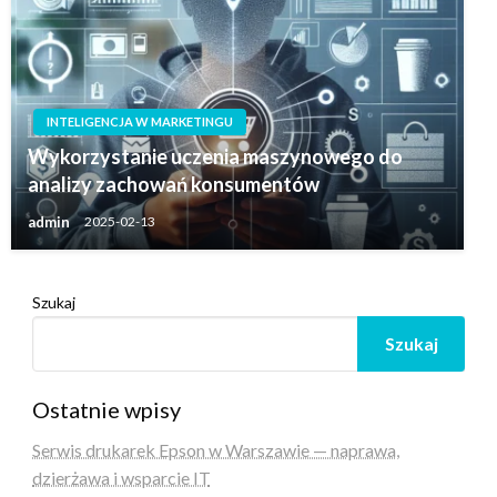
INTELIGENCJA W MARKETINGU
Wykorzystanie uczenia maszynowego do
analizy zachowań konsumentów
admin
2025-02-13
Szukaj
Szukaj
Ostatnie wpisy
Serwis drukarek Epson w Warszawie — naprawa,
dzierżawa i wsparcie IT