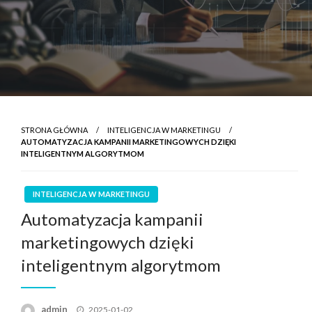
STRONA GŁÓWNA
INTELIGENCJA W MARKETINGU
AUTOMATYZACJA KAMPANII MARKETINGOWYCH DZIĘKI
INTELIGENTNYM ALGORYTMOM
INTELIGENCJA W MARKETINGU
Automatyzacja kampanii
marketingowych dzięki
inteligentnym algorytmom
Opublikowane
admin
2025-01-02