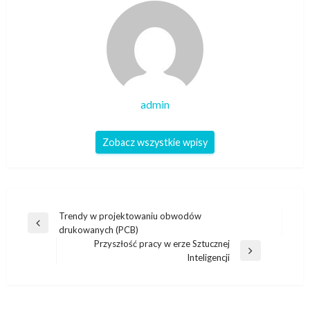
admin
Zobacz wszystkie wpisy
Nawigacja
Trendy w projektowaniu obwodów
Poprzedni
drukowanych (PCB)
wpisu
wpis
Przyszłość pracy w erze Sztucznej
Następny
Inteligencji
wpis