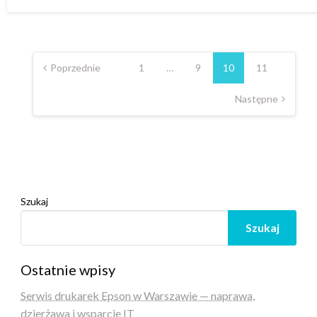
w
Stronicowanie
wpisów
Poprzednie
1
…
9
10
11
Następne
Szukaj
Szukaj
Ostatnie wpisy
Serwis drukarek Epson w Warszawie — naprawa,
dzierżawa i wsparcie IT