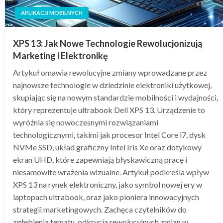
APLIKACJI MOBILNYCH
XPS 13: Jak Nowe Technologie Rewolucjonizują
Marketing i Elektronikę
Artykuł omawia rewolucyjne zmiany wprowadzane przez
najnowsze technologie w dziedzinie elektroniki użytkowej,
skupiając się na nowym standardzie mobilności i wydajności,
który reprezentuje ultrabook Dell XPS 13. Urządzenie to
wyróżnia się nowoczesnymi rozwiązaniami
technologicznymi, takimi jak procesor Intel Core i7, dysk
NVMe SSD, układ graficzny Intel Iris Xe oraz dotykowy
ekran UHD, które zapewniają błyskawiczną pracę i
niesamowite wrażenia wizualne. Artykuł podkreśla wpływ
XPS 13 na rynek elektroniczny, jako symbol nowej ery w
laptopach ultrabook, oraz jako pioniera innowacyjnych
strategii marketingowych. Zachęca czytelników do
zgłębienia tematu, odkrycia rewolucyjnych zmian w