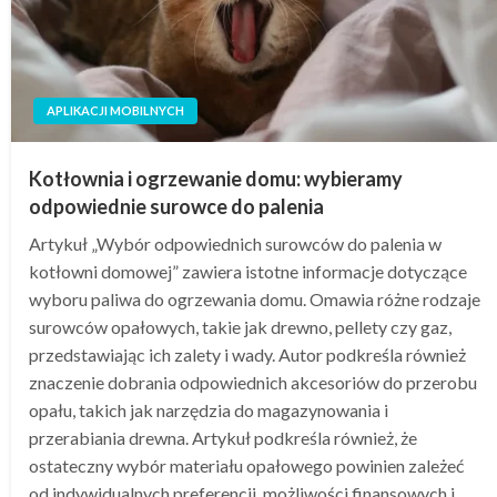
APLIKACJI MOBILNYCH
Kotłownia i ogrzewanie domu: wybieramy
odpowiednie surowce do palenia
Artykuł „Wybór odpowiednich surowców do palenia w
kotłowni domowej” zawiera istotne informacje dotyczące
wyboru paliwa do ogrzewania domu. Omawia różne rodzaje
surowców opałowych, takie jak drewno, pellety czy gaz,
przedstawiając ich zalety i wady. Autor podkreśla również
znaczenie dobrania odpowiednich akcesoriów do przerobu
opału, takich jak narzędzia do magazynowania i
przerabiania drewna. Artykuł podkreśla również, że
ostateczny wybór materiału opałowego powinien zależeć
od indywidualnych preferencji, możliwości finansowych i