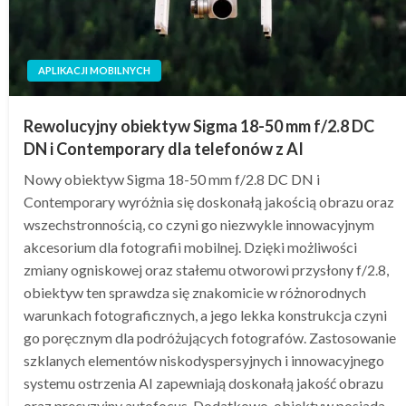
APLIKACJI MOBILNYCH
Rewolucyjny obiektyw Sigma 18-50 mm f/2.8 DC
DN i Contemporary dla telefonów z AI
Nowy obiektyw Sigma 18-50 mm f/2.8 DC DN i
Contemporary wyróżnia się doskonałą jakością obrazu oraz
wszechstronnością, co czyni go niezwykle innowacyjnym
akcesorium dla fotografii mobilnej. Dzięki możliwości
zmiany ogniskowej oraz stałemu otworowi przysłony f/2.8,
obiektyw ten sprawdza się znakomicie w różnorodnych
warunkach fotograficznych, a jego lekka konstrukcja czyni
go poręcznym dla podróżujących fotografów. Zastosowanie
szklanych elementów niskodyspersyjnych i innowacyjnego
systemu ostrzenia AI zapewniają doskonałą jakość obrazu
oraz precyzyjny autofocus. Dodatkowo, obiektyw posiada