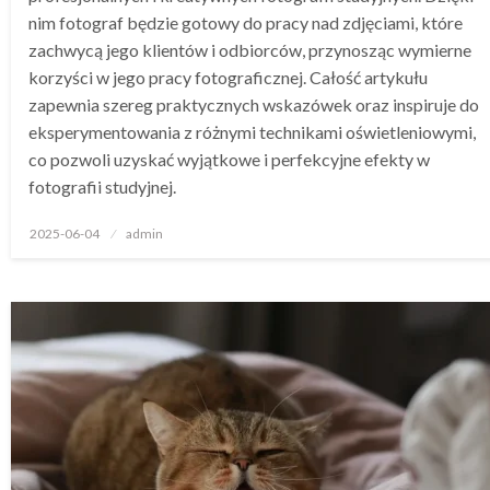
nim fotograf będzie gotowy do pracy nad zdjęciami, które
zachwycą jego klientów i odbiorców, przynosząc wymierne
korzyści w jego pracy fotograficznej. Całość artykułu
zapewnia szereg praktycznych wskazówek oraz inspiruje do
eksperymentowania z różnymi technikami oświetleniowymi,
co pozwoli uzyskać wyjątkowe i perfekcyjne efekty w
fotografii studyjnej.
Opublikowane
2025-06-04
admin
w