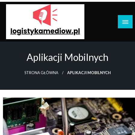
Przejdź
do
treści
Logistyka Mediów: Technologia, Marketing,
Komunikacja
Aplikacji Mobilnych
STRONA GŁÓWNA
APLIKACJI MOBILNYCH