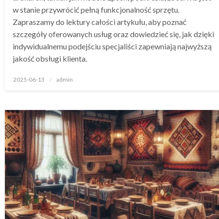
w stanie przywrócić pełną funkcjonalność sprzętu.
Zapraszamy do lektury całości artykułu, aby poznać
szczegóły oferowanych usług oraz dowiedzieć się, jak dzięki
indywidualnemu podejściu specjaliści zapewniają najwyższą
jakość obsługi klienta.
Opublikowane
2025-06-13
admin
w