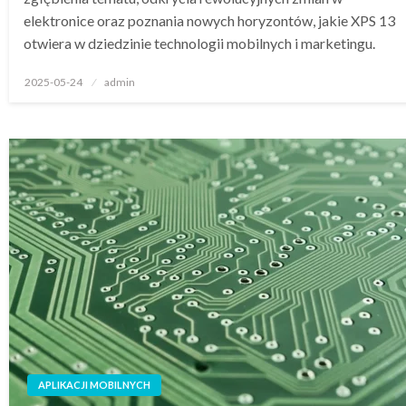
elektronice oraz poznania nowych horyzontów, jakie XPS 13
otwiera w dziedzinie technologii mobilnych i marketingu.
Opublikowane
2025-05-24
admin
w
APLIKACJI MOBILNYCH